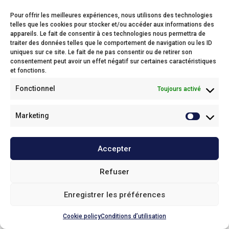
Pour offrir les meilleures expériences, nous utilisons des technologies
telles que les cookies pour stocker et/ou accéder aux informations des
appareils. Le fait de consentir à ces technologies nous permettra de
Foster
traiter des données telles que le comportement de navigation ou les ID
uniques sur ce site. Le fait de ne pas consentir ou de retirer son
Oude Baan 1c,
consentement peut avoir un effet négatif sur certaines caractéristiques
2800 Mechelen
et fonctions.
Phone: 015 28 16 16
Fonctionnel
Toujours activé
Email:
info@foster.bidfood.be
Enlèvement
Marketing
Service Clientèle
Accepter
Nos politiques
Refuser
© 2025
Foster
Enregistrer les préférences
Haut de page
Cookie policy
Conditions d’utilisation