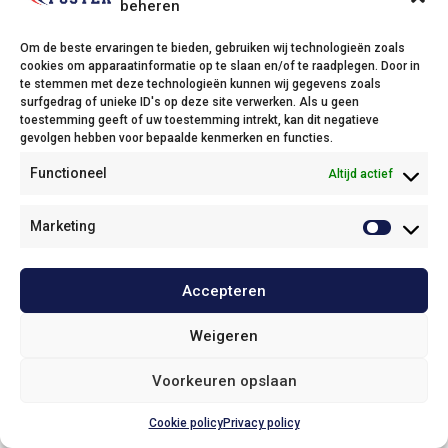
beheren
Om de beste ervaringen te bieden, gebruiken wij technologieën zoals
cookies om apparaatinformatie op te slaan en/of te raadplegen. Door in
Foster
te stemmen met deze technologieën kunnen wij gegevens zoals
surfgedrag of unieke ID's op deze site verwerken. Als u geen
Oude Baan 1c,
toestemming geeft of uw toestemming intrekt, kan dit negatieve
2800 Mechelen
gevolgen hebben voor bepaalde kenmerken en functies.
Phone: 015 28 16 16
Functioneel
Altijd actief
Email:
info@foster.bidfood.be
Afhaling
Marketing
Klantenservice
Accepteren
Onze policies
Weigeren
© 2025
Foster
Voorkeuren opslaan
Bovenkant pagina
Cookie policy
Privacy policy