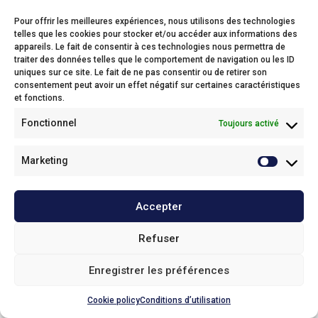
Pour offrir les meilleures expériences, nous utilisons des technologies
telles que les cookies pour stocker et/ou accéder aux informations des
appareils. Le fait de consentir à ces technologies nous permettra de
Foster
traiter des données telles que le comportement de navigation ou les ID
uniques sur ce site. Le fait de ne pas consentir ou de retirer son
Oude Baan 1c,
consentement peut avoir un effet négatif sur certaines caractéristiques
2800 Mechelen
et fonctions.
Phone: 015 28 16 16
Fonctionnel
Toujours activé
Email:
info@foster.bidfood.be
Enlèvement
Marketing
Service Clientèle
Accepter
Nos politiques
Refuser
© 2025
Foster
Enregistrer les préférences
Haut de page
Cookie policy
Conditions d’utilisation