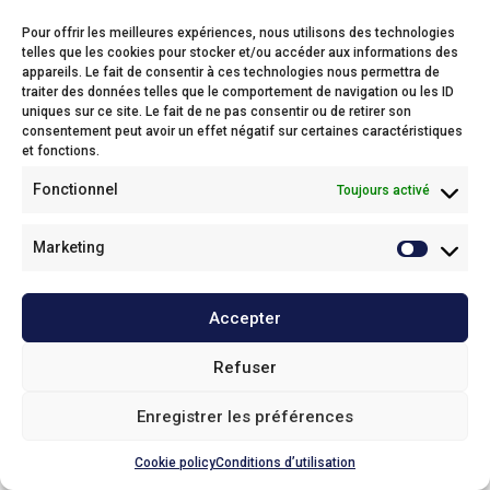
Pour offrir les meilleures expériences, nous utilisons des technologies
telles que les cookies pour stocker et/ou accéder aux informations des
appareils. Le fait de consentir à ces technologies nous permettra de
Foster
traiter des données telles que le comportement de navigation ou les ID
uniques sur ce site. Le fait de ne pas consentir ou de retirer son
Oude Baan 1c,
consentement peut avoir un effet négatif sur certaines caractéristiques
2800 Mechelen
et fonctions.
Phone: 015 28 16 16
Fonctionnel
Toujours activé
Email:
info@foster.bidfood.be
Enlèvement
Marketing
Service Clientèle
Accepter
Nos politiques
Refuser
© 2025
Foster
Enregistrer les préférences
Haut de page
Cookie policy
Conditions d’utilisation